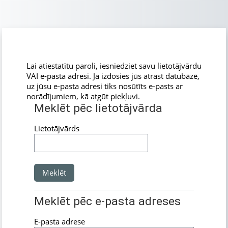
Atvērt galveno saturu
Lai atiestatītu paroli, iesniedziet savu lietotājvārdu
VAI e-pasta adresi. Ja izdosies jūs atrast datubāzē,
uz jūsu e-pasta adresi tiks nosūtīts e-pasts ar
norādījumiem, kā atgūt piekļuvi.
Meklēt pēc lietotājvārda
Meklēt pēc lietotājvārda
Lietotājvārds
Meklēt pēc e-pasta adreses
Meklēt pēc e-pasta adreses
E-pasta adrese