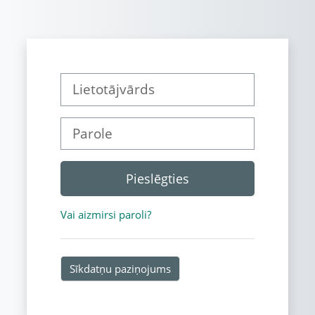
Atvērt galveno saturu
Lietotājvārds
Parole
Pieslēgties
Vai aizmirsi paroli?
Sīkdatņu paziņojums